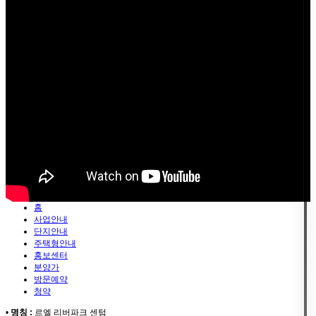
홈
사업안내
단지안내
주택형안내
홍보센터
분양가
방문예약
청약
•
명칭 :
르엘 리버파크 센텀