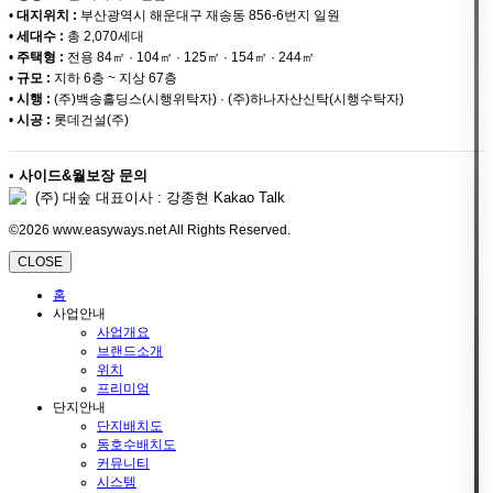
•
대지위치 :
부산광역시 해운대구 재송동 856-6번지 일원
•
세대수 :
총 2,070세대
•
주택형 :
전용 84㎡ · 104㎡ · 125㎡ · 154㎡ · 244㎡
•
규모 :
지하 6층 ~ 지상 67층
•
시행 :
(주)백송홀딩스(시행위탁자) · (주)하나자산신탁(시행수탁자)
•
시공 :
롯데건설(주)
•
사이드&월보장 문의
(주) 대숲 대표이사 : 강종현 Kakao Talk
©2026 www.easyways.net All Rights Reserved.
CLOSE
홈
사업안내
사업개요
브랜드소개
위치
프리미엄
단지안내
단지배치도
동호수배치도
커뮤니티
시스템