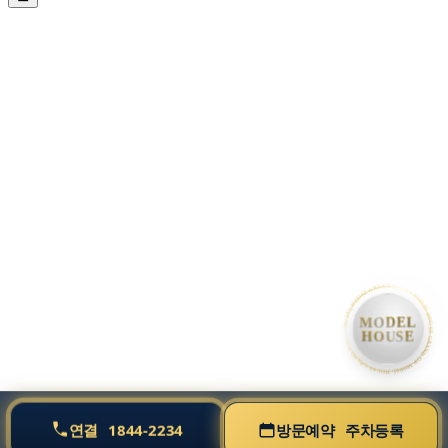
• MODEL HOUSE GRAND OPEN • MODEL HOUSE GRAND OPEN • MODEL HOUSE GRAND OPE
MODEL
HOUSE
연결
1844-2234
방문예약
주차등록