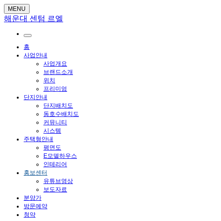
MENU
해운대 센텀 르엘
홈
사업안내
사업개요
브랜드소개
위치
프리미엄
단지안내
단지배치도
동호수배치도
커뮤니티
시스템
주택형안내
평면도
E모델하우스
인테리어
홍보센터
유튜브영상
보도자료
분양가
방문예약
청약