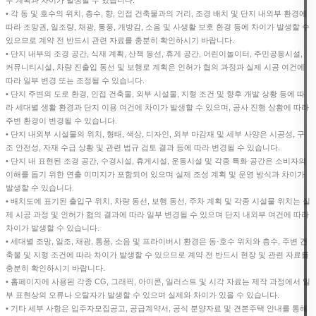
• 각 동 및 호수의 위치, 층수, 향, 인접 건축물과의 거리, 조경 배치 및 단지 내외부 환경에
따라 조망권, 일조량, 채광, 통풍, 개방감, 소음 및 사생활 보호 환경 등에 차이가 발생할 수
있으므로 계약 전 반드시 관련 자료를 충분히 확인하시기 바랍니다.
• 단지 내부의 조경 공간, 식재 계획, 산책 동선, 휴게 공간, 어린이놀이터, 주민공동시설,
커뮤니티시설, 차량 진출입 동선 및 보행로 계획은 인허가 협의 과정과 실제 시공 여건에
따라 일부 변경 또는 조정될 수 있습니다.
• 단지 주변의 도로 환경, 인접 건축물, 외부 시설물, 지형 조건 및 향후 개발 상황 등에 따
라 세대별 생활 환경과 단지 이용 여건에 차이가 발생할 수 있으며, 공사 진행 상황에 따라
주변 환경이 변경될 수 있습니다.
• 단지 내외부 시설물의 위치, 형태, 색상, 디자인, 외부 마감재 및 세부 사양은 시공성, 구
조 안전성, 자재 수급 상황 및 관련 법규 검토 결과 등에 따라 변경될 수 있습니다.
• 단지 내 표현된 조경 공간, 수경시설, 휴게시설, 운동시설 및 각종 특화 공간은 소비자의
이해를 돕기 위한 연출 이미지가 포함되어 있으며 실제 조성 계획 및 운영 방식과 차이가
발생할 수 있습니다.
• 배치도에 표기된 출입구 위치, 차량 동선, 보행 동선, 주차 계획 및 각종 시설물 위치는 실
제 시공 과정 및 인허가 협의 결과에 따라 일부 변경될 수 있으며 단지 내외부 여건에 따라
차이가 발생할 수 있습니다.
• 세대별 조망, 일조, 채광, 통풍, 소음 및 프라이버시 환경은 동·호수 위치와 층수, 주변 건
축물 및 지형 조건에 따라 차이가 발생할 수 있으므로 계약 전 반드시 현장 및 관련 자료를
충분히 확인하시기 바랍니다.
• 홈페이지에 사용된 각종 CG, 그래픽, 아이콘, 일러스트 및 시각 자료는 제작 과정에서 일
부 표현상의 오류나 오탈자가 발생할 수 있으며 실제와 차이가 있을 수 있습니다.
• 기타 세부 사항은 입주자모집공고, 공급계약서, 공식 분양자료 및 견본주택 안내를 통해