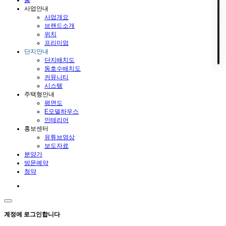
사업안내
사업개요
브랜드소개
위치
프리미엄
단지안내
단지배치도
동호수배치도
커뮤니티
시스템
주택형안내
평면도
E모델하우스
인테리어
홍보센터
유튜브영상
보도자료
분양가
방문예약
청약
계정에 로그인합니다