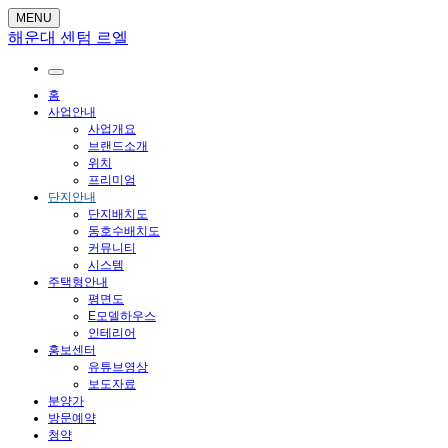
MENU
해운대 센텀 르엘
홈
사업안내
사업개요
브랜드소개
위치
프리미엄
단지안내
단지배치도
동호수배치도
커뮤니티
시스템
주택형안내
평면도
E모델하우스
인테리어
홍보센터
유튜브영상
보도자료
분양가
방문예약
청약