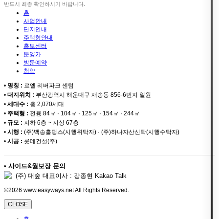
반드시 최종 확인하시기 바랍니다.
홈
사업안내
단지안내
주택형안내
홍보센터
분양가
방문예약
청약
•
명칭 :
르엘 리버파크 센텀
•
대지위치 :
부산광역시 해운대구 재송동 856-6번지 일원
•
세대수 :
총 2,070세대
•
주택형 :
전용 84㎡ · 104㎡ · 125㎡ · 154㎡ · 244㎡
•
규모 :
지하 6층 ~ 지상 67층
•
시행 :
(주)백송홀딩스(시행위탁자) · (주)하나자산신탁(시행수탁자)
•
시공 :
롯데건설(주)
•
사이드&월보장 문의
(주) 대숲 대표이사 : 강종현 Kakao Talk
©2026 www.easyways.net All Rights Reserved.
CLOSE
홈