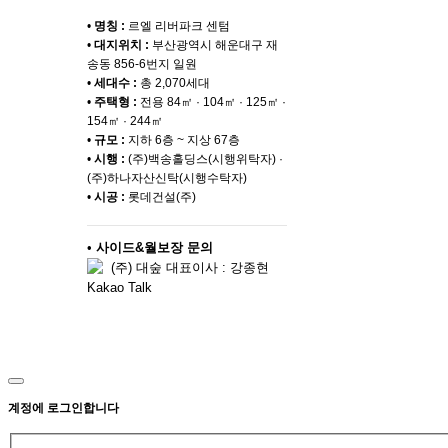
•
명칭 :
르엘 리버파크 센텀
•
대지위치 :
부산광역시 해운대구 재
송동 856-6번지 일원
•
세대수 :
총 2,070세대
•
주택형 :
전용 84㎡ · 104㎡ · 125㎡ ·
154㎡ · 244㎡
•
규모 :
지하 6층 ~ 지상 67층
•
시행 :
(주)백송홀딩스(시행위탁자) ·
(주)하나자산신탁(시행수탁자)
•
시공 :
롯데건설(주)
•
사이드&월보장 문의
(주) 대숲 대표이사 : 강종현
Kakao Talk
계정에 로그인합니다