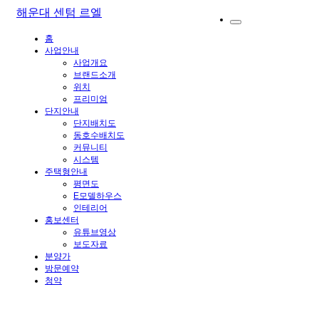
해운대 센텀 르엘
홈
사업안내
사업개요
브랜드소개
위치
프리미엄
단지안내
단지배치도
동호수배치도
커뮤니티
시스템
주택형안내
평면도
E모델하우스
인테리어
홍보센터
유튜브영상
보도자료
분양가
방문예약
청약
HOME