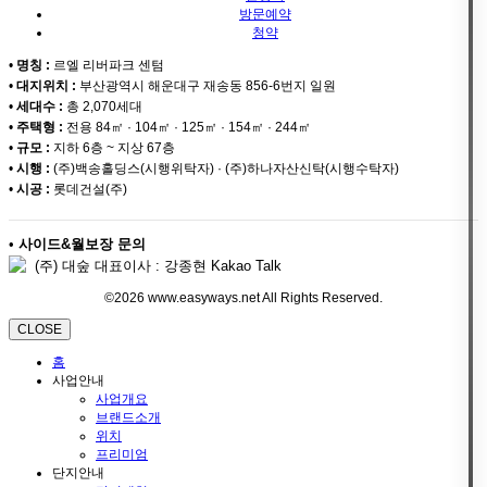
방문예약
청약
•
명칭 :
르엘 리버파크 센텀
•
대지위치 :
부산광역시 해운대구 재송동 856-6번지 일원
•
세대수 :
총 2,070세대
•
주택형 :
전용 84㎡ · 104㎡ · 125㎡ · 154㎡ · 244㎡
•
규모 :
지하 6층 ~ 지상 67층
•
시행 :
(주)백송홀딩스(시행위탁자) · (주)하나자산신탁(시행수탁자)
•
시공 :
롯데건설(주)
•
사이드&월보장 문의
(주) 대숲 대표이사 : 강종현 Kakao Talk
©2026 www.easyways.net All Rights Reserved.
CLOSE
홈
사업안내
사업개요
브랜드소개
위치
프리미엄
단지안내