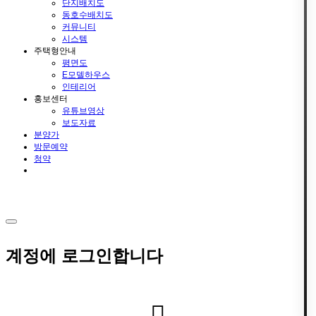
단지배치도
동호수배치도
커뮤니티
시스템
주택형안내
평면도
E모델하우스
인테리어
홍보센터
유튜브영상
보도자료
분양가
방문예약
청약
계정에 로그인합니다