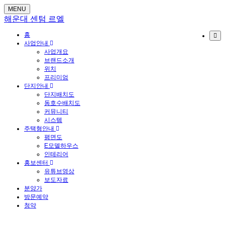
MENU
해운대 센텀 르엘
홈
사업안내
사업개요
브랜드소개
위치
프리미엄
단지안내
단지배치도
동호수배치도
커뮤니티
시스템
주택형안내
평면도
E모델하우스
인테리어
홍보센터
유튜브영상
보도자료
분양가
방문예약
청약