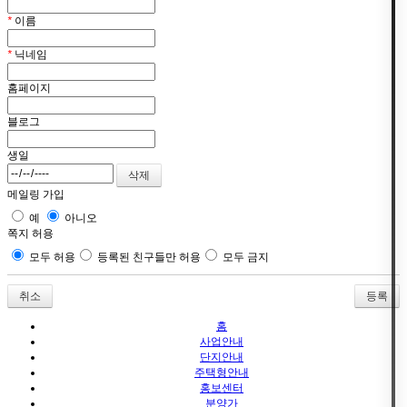
*
이름
*
닉네임
홈페이지
블로그
생일
메일링 가입
예
아니오
쪽지 허용
모두 허용
등록된 친구들만 허용
모두 금지
취소
홈
사업안내
단지안내
주택형안내
홍보센터
분양가