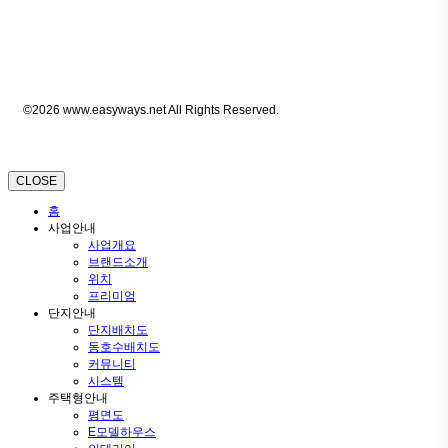
©2026 www.easyways.net All Rights Reserved.
CLOSE
홈
사업안내
사업개요
브랜드소개
위치
프리미엄
단지안내
단지배치도
동호수배치도
커뮤니티
시스템
주택형안내
평면도
E모델하우스