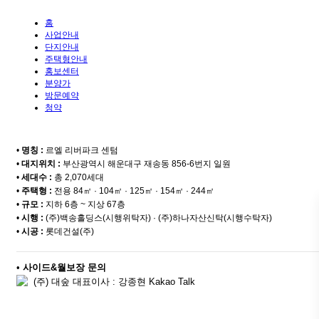
홈
사업안내
단지안내
주택형안내
홍보센터
분양가
방문예약
청약
•
명칭 :
르엘 리버파크 센텀
•
대지위치 :
부산광역시 해운대구 재송동 856-6번지 일원
•
세대수 :
총 2,070세대
•
주택형 :
전용 84㎡ · 104㎡ · 125㎡ · 154㎡ · 244㎡
•
규모 :
지하 6층 ~ 지상 67층
•
시행 :
(주)백송홀딩스(시행위탁자) · (주)하나자산신탁(시행수탁자)
•
시공 :
롯데건설(주)
•
사이드&월보장 문의
(주) 대숲 대표이사 : 강종현 Kakao Talk