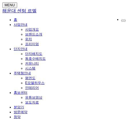
MENU
해운대 센텀 르엘
홈
사업안내
사업개요
브랜드소개
위치
프리미엄
단지안내
단지배치도
동호수배치도
커뮤니티
시스템
주택형안내
평면도
E모델하우스
인테리어
홍보센터
유튜브영상
보도자료
분양가
방문예약
청약