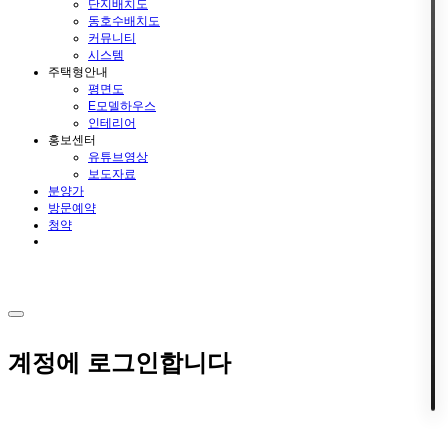
단지배치도
동호수배치도
커뮤니티
시스템
주택형안내
평면도
E모델하우스
인테리어
홍보센터
유튜브영상
보도자료
분양가
방문예약
청약
계정에 로그인합니다