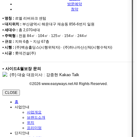
방문예약
청약
•
명칭 :
르엘 리버파크 센텀
•
대지위치 :
부산광역시 해운대구 재송동 856-6번지 일원
•
세대수 :
총 2,070세대
•
주택형 :
전용 84㎡ · 104㎡ · 125㎡ · 154㎡ · 244㎡
•
규모 :
지하 6층 ~ 지상 67층
•
시행 :
(주)백송홀딩스(시행위탁자) · (주)하나자산신탁(시행수탁자)
•
시공 :
롯데건설(주)
•
사이드&월보장 문의
(주) 대숲 대표이사 : 강종현 Kakao Talk
©2026 www.easyways.net All Rights Reserved.
CLOSE
홈
사업안내
사업개요
브랜드소개
위치
프리미엄
단지안내