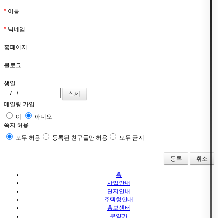
*
이름
*
닉네임
홈페이지
블로그
생일
메일링 가입
예
아니오
쪽지 허용
모두 허용
등록된 친구들만 허용
모두 금지
취소
홈
사업안내
단지안내
주택형안내
홍보센터
분양가