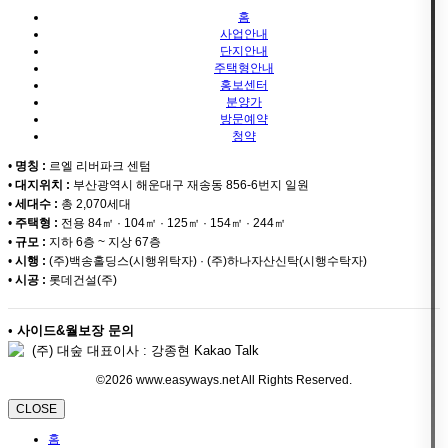
홈
사업안내
단지안내
주택형안내
홍보센터
분양가
방문예약
청약
•
명칭 :
르엘 리버파크 센텀
•
대지위치 :
부산광역시 해운대구 재송동 856-6번지 일원
•
세대수 :
총 2,070세대
•
주택형 :
전용 84㎡ · 104㎡ · 125㎡ · 154㎡ · 244㎡
•
규모 :
지하 6층 ~ 지상 67층
•
시행 :
(주)백송홀딩스(시행위탁자) · (주)하나자산신탁(시행수탁자)
•
시공 :
롯데건설(주)
•
사이드&월보장 문의
(주) 대숲 대표이사 : 강종현 Kakao Talk
©2026 www.easyways.net All Rights Reserved.
CLOSE
홈