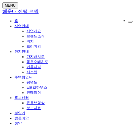
MENU
해운대 센텀 르엘
홈
사업안내
사업개요
브랜드소개
위치
프리미엄
단지안내
단지배치도
동호수배치도
커뮤니티
시스템
주택형안내
평면도
E모델하우스
인테리어
홍보센터
유튜브영상
보도자료
분양가
방문예약
청약