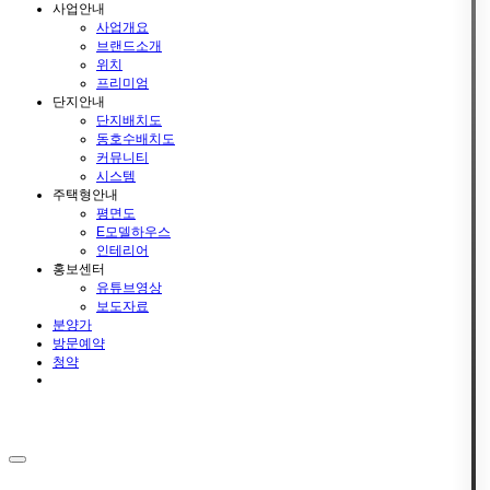
사업안내
사업개요
브랜드소개
위치
프리미엄
단지안내
단지배치도
동호수배치도
커뮤니티
시스템
주택형안내
평면도
E모델하우스
인테리어
홍보센터
유튜브영상
보도자료
분양가
방문예약
청약