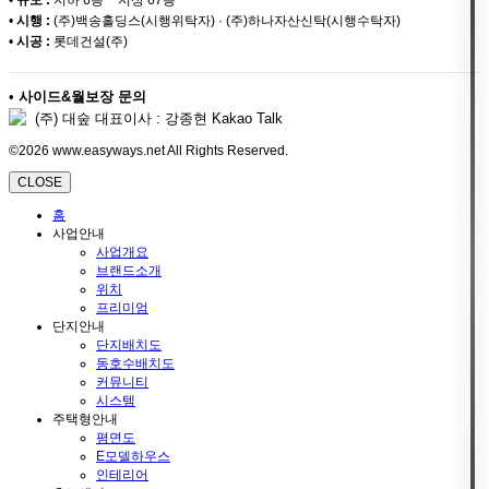
•
시행 :
(주)백송홀딩스(시행위탁자) · (주)하나자산신탁(시행수탁자)
•
시공 :
롯데건설(주)
•
사이드&월보장 문의
(주) 대숲 대표이사 : 강종현 Kakao Talk
©2026 www.easyways.net All Rights Reserved.
CLOSE
홈
사업안내
사업개요
브랜드소개
위치
프리미엄
단지안내
단지배치도
동호수배치도
커뮤니티
시스템
주택형안내
평면도
E모델하우스
인테리어