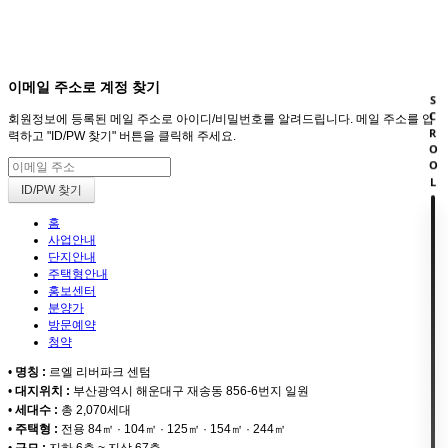
회원
HOME
이메일 주소로 계정 찾기
SCROOL
회원정보에 등록된 메일 주소로 아이디/비밀번호를 알려드립니다. 메일 주소를 입
력하고 "ID/PW 찾기" 버튼을 클릭해 주세요.
홈
사업안내
단지안내
주택형안내
홍보센터
분양가
방문예약
청약
•
명칭 :
르엘 리버파크 센텀
•
대지위치 :
부산광역시 해운대구 재송동 856-6번지 일원
•
세대수 :
총 2,070세대
•
주택형 :
전용 84㎡ · 104㎡ · 125㎡ · 154㎡ · 244㎡
•
규모 :
지하 6층 ~ 지상 67층