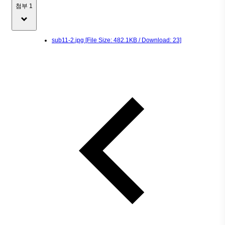
첨부 1
sub11-2.jpg
[File Size: 482.1KB / Download: 23]