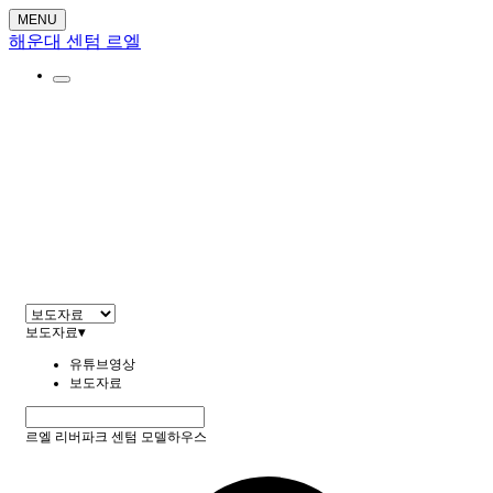
MENU
해운대 센텀 르엘
홍보센터
보도자료
▾
유튜브영상
보도자료
르엘 리버파크 센텀 모델하우스