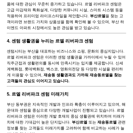
품에 대한 관심이 꾸준히 증가하고 있습니다. 르엘 리버파크 센텀은
고급 마감재와 특화설계, 다양한 커뮤니티 시설, 스마트 시스템 등을
적용하여 프리미엄 라이프스타일을 제안합니다.
부산르엘
을 찾는 고
객이라면 브랜드 가치와 상품성을 함께 확인해 볼 수 있으며, 부산 하
이엔드 아파트 시장에서도 높은 관심을 받고 있습니다.
4. 센텀 생활권을 누리는 르엘 리버파크 센텀
센텀시티는 부산을 대표하는 비즈니스와 쇼핑, 문화의 중심지입니다.
르엘 리버파크 센텀은 이러한 센텀 생활권을 가까이에서 누릴 수 있어
직주근접과 생활편의를 동시에 만족시키는 입지를 제공합니다. 신세
계백화점, 롯데백화점, 벡스코, 영화의전당 등 다양한 시설을 편리하
게 이용할 수 있으며,
재송동 생활권과도 가까워 재송동르엘을 찾는
고객들의 관심도 이어지고 있습니다.
5. 르엘 리버파크 센텀 미래가치
부산 동부권은 지속적인 개발과 인프라 확충이 이루어지고 있으며, 해
운대와 센텀을 중심으로 다양한 개발사업이 진행되고 있습니다. 르엘
리버파크 센텀은 이러한 개발 호재의 중심 생활권에 위치하여 미래가
치에 대한 기대감이 높은 단지입니다.
부산르엘
또는
재송동르엘
관련
정보를 찾는 고객들도 미래가치를 고려하여 함께 비교하는 사례가 늘