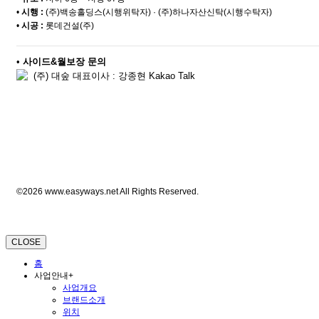
•
시행 :
(주)백송홀딩스(시행위탁자) · (주)하나자산신탁(시행수탁자)
•
시공 :
롯데건설(주)
•
사이드&월보장 문의
(주) 대숲 대표이사 : 강종현 Kakao Talk
©2026 www.easyways.net All Rights Reserved.
CLOSE
홈
사업안내
+
사업개요
브랜드소개
위치