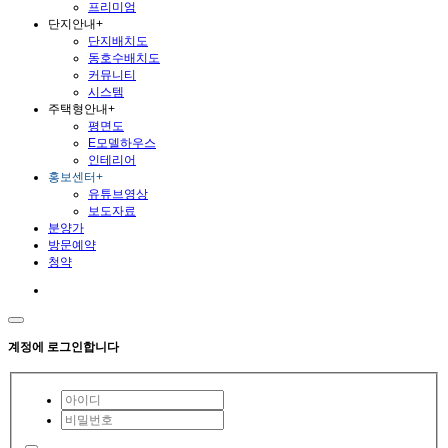
프리미엄
단지안내
+
단지배치도
동호수배치도
커뮤니티
시스템
주택형안내
+
평면도
E모델하우스
인테리어
홍보센터
+
유튜브영상
보도자료
분양가
방문예약
청약
계정에 로그인합니다