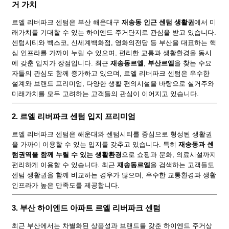
거 가치
르엘 리버파크 센텀은 부산 해운대구
재송동 인근 센텀 생활권
에서 미
래가치를 기대할 수 있는 하이엔드 주거단지로 관심을 받고 있습니다.
센텀시티와 벡스코, 신세계백화점, 영화의전당 등 부산을 대표하는 핵
심 인프라를 가까이 누릴 수 있으며, 편리한 교통과 생활환경을 동시
에 갖춘 입지가 장점입니다. 최근
재송동르엘
,
부산르엘
을 찾는 수요
자들의 관심도 함께 증가하고 있으며, 르엘 리버파크 센텀은 우수한
설계와 브랜드 프리미엄, 다양한 생활 편의시설을 바탕으로 실거주와
미래가치를 모두 고려하는 고객들의 관심이 이어지고 있습니다.
2. 르엘 리버파크 센텀 입지 프리미엄
르엘 리버파크 센텀은 해운대와 센텀시티를 중심으로 형성된 생활권
을 가까이 이용할 수 있는 입지를 갖추고 있습니다. 특히
재송동과 센
텀권역을 함께 누릴 수 있는 생활환경
으로 쇼핑과 문화, 의료시설까지
편리하게 이용할 수 있습니다. 최근
재송동르엘
을 검색하는 고객들도
센텀 생활권을 함께 비교하는 경우가 많으며, 우수한 교통환경과 생활
인프라가 높은 만족도를 제공합니다.
3. 부산 하이엔드 아파트 르엘 리버파크 센텀
최근 부산에서는 차별화된 상품성과 브랜드를 갖춘 하이엔드 주거상