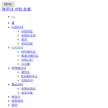
MENU
해운대 센텀 르엘
홈
사업안내
사업개요
브랜드소개
위치
프리미엄
단지안내
단지배치도
동호수배치도
커뮤니티
시스템
주택형안내
평면도
E모델하우스
인테리어
홍보센터
유튜브영상
보도자료
분양가
방문예약
청약