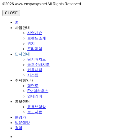
©2026 www.easyways.net All Rights Reserved.
CLOSE
홈
사업안내
사업개요
브랜드소개
위치
프리미엄
단지안내
단지배치도
동호수배치도
커뮤니티
시스템
주택형안내
평면도
E모델하우스
인테리어
홍보센터
유튜브영상
보도자료
분양가
방문예약
청약