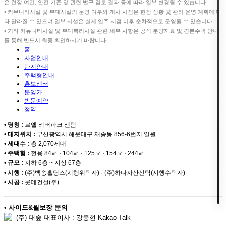
은 현장 여건, 안전 기준 및 관련 법규 검토 결과 등에 따라 일부 변경될 수 있습니다.
• 커뮤니티시설 및 부대시설의 운영 여부와 개시 시점은 현장 상황 및 관리 운영 계획에 따
라 달라질 수 있으며 일부 시설은 실제 입주 시점 이후 순차적으로 운영될 수 있습니다.
• 기타 커뮤니티시설 및 부대복리시설 관련 세부 사항은 공식 분양자료 및 견본주택 안내
를 통해 반드시 최종 확인하시기 바랍니다.
홈
사업안내
단지안내
주택형안내
홍보센터
분양가
방문예약
청약
•
명칭 :
르엘 리버파크 센텀
•
대지위치 :
부산광역시 해운대구 재송동 856-6번지 일원
•
세대수 :
총 2,070세대
•
주택형 :
전용 84㎡ · 104㎡ · 125㎡ · 154㎡ · 244㎡
•
규모 :
지하 6층 ~ 지상 67층
•
시행 :
(주)백송홀딩스(시행위탁자) · (주)하나자산신탁(시행수탁자)
•
시공 :
롯데건설(주)
•
사이드&월보장 문의
(주) 대숲 대표이사 : 강종현 Kakao Talk