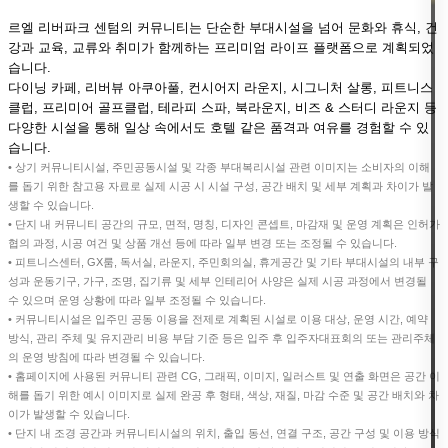
르엘 리버파크 센텀의 커뮤니티는 단순한 부대시설을 넘어 문화와 휴식, 건
강과 교육, 교류와 취미가 함께하는 프리미엄 라이프 플랫폼으로 계획되었
습니다.
다이닝 카페, 리버뷰 아쿠아풀, 컨시어지 라운지, 시그니처 살롱, 피트니스
클럽, 프리미어 골프클럽, 테라피 스파, 북라운지, 비즈 & 스터디 라운지 등
다양한 시설을 통해 일상 속에서도 호텔 같은 품격과 여유를 경험할 수 있
습니다.
• 상기 커뮤니티시설, 주민공동시설 및 각종 부대복리시설 관련 이미지는 소비자의 이해
를 돕기 위한 참고용 자료로 실제 시공 시 시설 구성, 공간 배치 및 세부 계획과 차이가 발
생할 수 있습니다.
• 단지 내 커뮤니티 공간의 규모, 면적, 명칭, 디자인 콘셉트, 마감재 및 운영 계획은 인허가
협의 과정, 시공 여건 및 상품 개선 등에 따라 일부 변경 또는 조정될 수 있습니다.
• 피트니스센터, GX룸, 독서실, 라운지, 주민회의실, 휴게공간 및 기타 부대시설의 내부 구
성과 운동기구, 가구, 조명, 집기류 및 세부 인테리어 사양은 실제 시공 과정에서 변경될
수 있으며 운영 상황에 따라 일부 조정될 수 있습니다.
• 커뮤니티시설은 입주민 공동 이용을 전제로 계획된 시설로 이용 대상, 운영 시간, 예약
방식, 관리 주체 및 유지관리 비용 부담 기준 등은 입주 후 입주자대표회의 또는 관리주체
의 운영 방침에 따라 변경될 수 있습니다.
• 홈페이지에 사용된 커뮤니티 관련 CG, 그래픽, 이미지, 일러스트 및 연출 화면은 공간 이
해를 돕기 위한 예시 이미지로 실제 완공 후 형태, 색상, 재질, 마감 수준 및 공간 배치와 차
이가 발생할 수 있습니다.
• 단지 내 조경 공간과 커뮤니티시설의 위치, 출입 동선, 연결 구조, 공간 구성 및 이용 방식